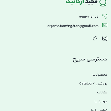
09113210976
organic.farming.iran@gmail.com
دسترسی سریع
محصولات
بروشور / Catalog
مقالات
درباره ما
تماس با ما