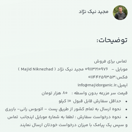
مجید نیک نژاد
توضیحات:
تماس برای فروش
موبایل – 09113210976 مجید نیک نژاد ( Majid Niknezhad )
فکس:01144259353
ایمیل:info@majidorganic.ir
قیمت سر مزرعه بدون واسطه : 80 هزار تومان
• حداقل سفارش قابل قبول 10 کیلو
• نحوه ارسال به تمام کشور از طریق پست – اتوبوس رانی- باربری
• نحوه درخواست سفارش : لطفا به شماره موبایل اینجانب تماس
و سپس یک پیامک با میزان درخواست خودتان ارسال نمایند