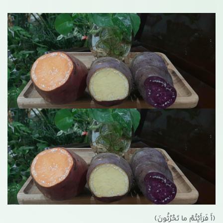
(أَ فَرَأَیْتُمْ ما تَحْرُثُونَ)