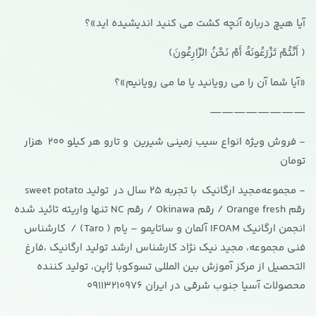
آیا هیچ درباره آنچه کشت مى کنید اندیشیده اید»؟
( أَنْتُمْ تَزْرَعُونَهُ أَمْ نَحْنُ الزّارِعُونَ)
«آیا شما آن را مى رویانید یا ما مى رویانیم»؟
————————
- فروش ویژه انواع سیب زمینی شیرین و تارو هر کیلو 200 هزار
تومان
- مجموعه‌مجید ارگانیک با تجربه 25 سال در تولید sweet potato
رقم Orange fresh / رقم Okinawa / رقم NC تنها واریته تائید شده
انجمن ارگانیک IFOAM آلمان و ساتایمو – یام ( Taro) / کارشناس
فنی مجموعه، مجید نیک نژاد کارشناس ارشد تولید ارگانیک ،فارغ
التحصیل از مرکز آموزش بین المللی تسوکوبا ژاپن، تولید کننده
محصولات آسیا جنوب شرقی در ایران 09113210976