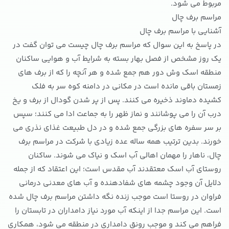
مربوط می شود.
مراسم برف چال
آشنایی با مراسم برف چال
در پاسخ به این سوال که مراسم برف چال چیست می توان گفت در
یک روز مشخص از فصل بهار بسته به شرایط آب و هوایی ساکنان
منطقه اسک وش دور هم جمع شده و هر آنچه را که از برف های
زمستان باقی مانده است در مکانی در دامنه کوه سر به فلک
کشیده دماوند ذخیره می کنند. پس از پر شدن گودال از برف و یخ
درب آن را می پوشانند و نماز ظهر را به جماعت ادا می کنند؛ سپس
بر سر سفره‌ های بزرگی جمع شده و در دل طبیعت غذای نذری می
خورند. بدین ترتیب همه ساله عده زیادی با شرکت در مراسم برف
چال، ناهار را مهمان اهالی آب اسک و نیاک می شوند. ساکنان
روستای آب اسک معتقدند آب مقدس است؛ این اعتقاد که از جمله
دلایل آن وجود چشمه‌ های شفادهنده و آب ‌های معدنی درمانی
فراوان در روستا است موجب زنده نگه داشتن مراسم برف چال شده
است. این مراسم جدا از اینکه آب مورد نیاز دامداران در تابستان را
فراهم می کند و موجب رونق دامداری در منطقه می شود، همکاری