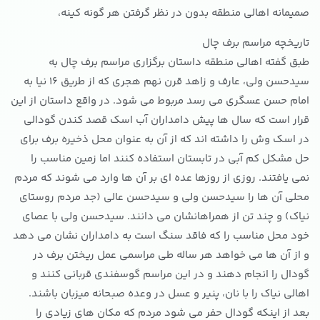
صمیمانه اهالی منطقه بدون در نظر گرفتن هر گونه کینه،
تاریخچه مراسم برف چال
طبق گفته اهالی منطقه داستان برگزاری مراسم برف چال به
سیدحسن ولی، عارف و زاهد قرن نهم هجری که از طریق 16 نیا به
امام حسن عسگری می رسد مربوط می شود. در واقع داستان از این
قرار است که سال ها پیش دامداران آب اسک قصد کندن گودالی
در اسک وش را داشته اند که از آن به عنوان محل ذخیره برف برای
حل مشکل کم آبی در تابستان استفاده کنند اما زمین مناسب را
نمی یافتند. روزی از روزها عده ای بر آن ها وارد می شوند که مردم
محلی آن ها را سیدحسن ولی و سیدحسن عالی (جد مردم روستای
نیاک) و چند تن از همراهانشان می دانند. سیدحسن ولی با عصای
خود محل مناسب را که فاقد سنگ است به دامداران نشان می دهد
و از آن ها می خواهد هر ساله طی مراسمی عمل ریختن برف در
گودال را انجام دهند و در این مراسم گوسفندی قربانی کنند و
اهالی نیاک را با نان، پنیر و عسل در وعده صبحانه میزبان باشند.
بعد از اینکه گودال حفر می شود مردم که مکان های زیادی را