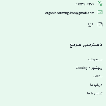
09113210976
organic.farming.iran@gmail.com
دسترسی سریع
محصولات
بروشور / Catalog
مقالات
درباره ما
تماس با ما