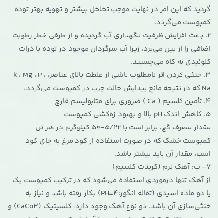
گردید که این امر در نهایت موجب تخلخل بیشتر و تهویه بهتر توده
کمپوست می‌گردد.
2. باعث افزایش ظرفیت نگهداری آب گردیده و از طرفی خطر رطوبت
اضافی را از بین می‌برد، زیرا آب سرگردان موجود در توده با ذرات
کلوئیدی به کاه می‌چسبند.
3. خنثی کردن اثر نامطلوب ناشی از غلظت بالای عناصر، k ، Mg ، P ،
Na که در نتیجه مانع پیدایش حالت چرب در کمپوست می‌گردد.
4. تأمین کلسیم ( Ca ) ضروری برای متابولیسم قارچ
5. کاهش اندک pH بالا و بهبود زه‌کشی کمپوست
مقدار مصرف گچ، برابر است با 5/22-50 کیلوگرم در هر تن
کمپوست خشک که در صورت استفاده از کود مرغ به جای کود
اسب، مقدار آن باید بیشتر باشد.
7- ب: آهک نرم (کربنات کلسیم)
از آهک تنها درموردی استفاده می‌شود که در ترکیب کمپوست یک
یا دو ماده اسیدی (تفاله انگور:4=PH) بکار رفته باشد و نیاز به
خنثی‌سازی آن باشد. دو نوع آهک وجود دارد، کلسیتیک (CaCo3) و