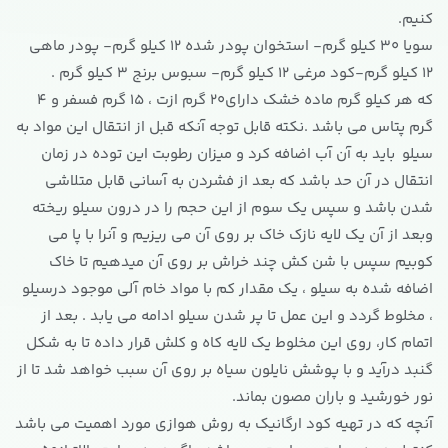
کنیم.
سویا 30 کیلو گرم- استخوان پودر شده 12 کیلو گرم- پودر ماهی
12 کیلو گرم-کود مرغی 12 کیلو گرم- سبوس برنج 3 کیلو گرم .
که هر کیلو گرم ماده خشک دارای20 گرم ازت ، 15 گرم فسفر و 4
گرم پتاس می باشد .نکته قابل توجه آنکه قبل از انتقال این مواد به
سیلو باید به آن آب اضافه کرد و میزان رطوبت این توده در زمان
انتقال در آن حد باشد که بعد از فشردن به آسانی قابل متلاشی
شدن باشد و سپس یک سوم از این حجم را در درون سیلو ریخته
وبعد از آن یک لایه نازک خاک بر روی آن می ریزیم و آنرا با پا می
کوبیم سپس با شن کش چند خراش بر روی آن میدهیم تا خاک
اضافه شده به سیلو ، یک مقدار کم با مواد خام آلی موجود درسیلو
، مخلوط گردد و این عمل تا پر شدن سیلو ادامه می یابد . بعد از
اتمام کار، روی این مخلوط یک لایه کاه و کلش قرار داده تا به شکل
گنبد درآید و با پوشش نایلون سیاه بر روی آن سبب خواهد شد تا از
نور خورشید و باران مصون بماند.
آنچه که در تهیه کود ارگانیک به روش هوازی مورد اهمیت می باشد