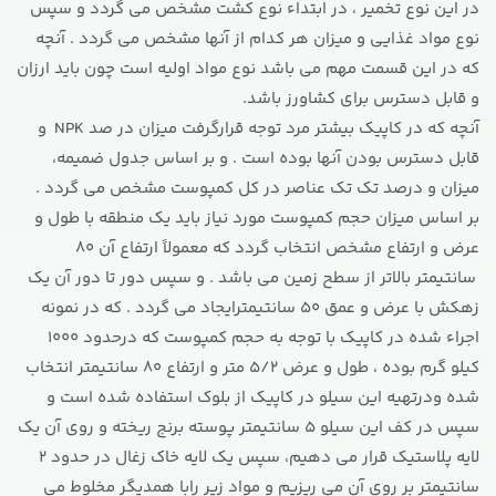
در این نوع تخمیر ، در ابتداء نوع کشت مشخص می گردد و سپس
نوع مواد غذایی و میزان هر کدام از آنها مشخص می گردد . آنچه
که در این قسمت مهم می باشد نوع مواد اولیه است چون باید ارزان
و قابل دسترس برای کشاورز باشد.
آنچه که در کاپیک بیشتر مرد توجه قرارگرفت میزان در صد NPK و
قابل دسترس بودن آنها بوده است . و بر اساس جدول ضمیمه،
میزان و درصد تک تک عناصر در کل کمپوست مشخص می گردد .
بر اساس میزان حجم کمپوست مورد نیاز باید یک منطقه با طول و
عرض و ارتفاع مشخص انتخاب گردد که معمولاً ارتفاع آن 80
سانتیمتر بالاتر از سطح زمین می باشد . و سپس دور تا دور آن یک
زهکش با عرض و عمق 50 سانتیمترایجاد می گردد . که در نمونه
اجراء شده در کاپیک با توجه به حجم کمپوست که درحدود 1000
کیلو گرم بوده ، طول و عرض 5/2 متر و ارتفاع 80 سانتیمتر انتخاب
شده ودرتهیه این سیلو در کاپیک از بلوک استفاده شده است و
سپس در کف این سیلو 5 سانتیمتر پوسته برنج ریخته و روی آن یک
لایه پلاستیک قرار می دهیم، سپس یک لایه خاک زغال در حدود 2
سانتیمتر بر روی آن می ریزیم و مواد زیر رابا همدیگر مخلوط می