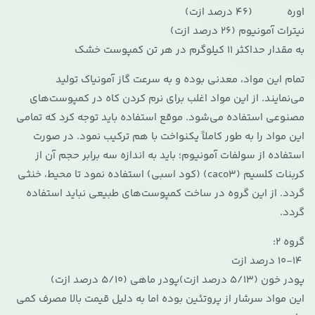
اوره (46 درصد ازت)
نیترات آمونیوم (26 درصد ازت)
به مقدار حداکثر 11 کیلوگرم در هر تن کمپوست خشک
تمام این مواد، معدنی بوده و به سرعت گاز آمونیاک تولید
می‌نمایند. از این مواد اغلب برای نرم کردن کاه در کمپوست‌های
مصنوعی استفاده می‌شود. موقع استفاده باید توجه کرد که تمامی
این مواد را به طور کاملاً یکنواخت با هم ترکیب نمود. در صورت
استفاده از سولفات آمونیوم؛ باید به اندازه سه برابر حجم آن از
کربنات کلسیم (caco3) (کود اسبی) استفاده نمود تا محیط، خنثی
گردد. از این گروه در ساخت کمپوست‌های طبیعی نباید استفاده
گردد.
گروه 2:
10-14 درصد ازت
پودر خون (5/13 درصد ازت)پودر ماهی (5/10 درصد ازت)
این مواد سرشار از پروتئین بوده اما به دلیل قیمت بالا مصرف کمی