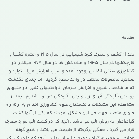
مقدمه
بعد از کشف و مصرف کود شیمیایی در سال 1915 و حشره کشها و
قارچکشها در سال 1945 و علف کش ها در سال 1970 میلادی در
کشاورزی سنتی انقلابی بوجود آمده و سبب افزایش میزان تولید و
عملکرد محصولات مختلف در واحد سطح گردید . اما چندی نگذشت
که ما شاهد ، شیوع و افزایش سرطان، ناراحتیهای قلبی، ناراحتیهای
پوستی ،آلودگی آبهای زیر زمینی ، آلودگی هوا و… شدیم . بعد از
مشاهده این مشکلات دانشمندان علوم کشاورزی اقدام به ارائه راه
حلهای متعدد جهت حل این مشکل نمودند که یکی از آنها کشت
گیاهاهان به روش آلی می باشد . آنچه که در کشت آلی مورد مصرف
قرار می گیرد ، همگی برگرفته از طبیعت می باشد و هیچ گونه
عوارض سوء برای گیاه ، محیط و انسان ندارد . آنچه که ما در کاپیک