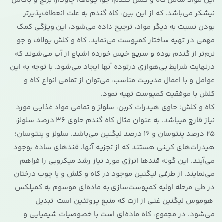
این مواد شامل کاه و کلش گندم، جو، یولاف، چاودار، برنج و باگاس
نیشکر می‌باشد. که از این بین، کاه گندم به علت انعطاف‌پذیرتر
بودن نسبت به دیگر مواد، ترجیح داده می‌شود، این ویژگی کمک
مهمی در تهیه ساختار کمپوست می‌نماید. کاه و کلش یولاف و جو
نرم‌تر از گندم بوده و سریع خیس خورده اشباع از آب می‌شوند که
درنهایت شرایط بی‌هوازی درتوده آنها ایجاد می‌شود. با توجه به این
عوامل و با اعمال مدیریت مناسب، می‌توان از تمامی انواع کاه و
کلش با موفقیت کمپوست تهیه نمود.
کاه و کلش؛ حاوی هیدرات کربن، سلولز و تمامی مواد غذایی مورد
نیاز قارچ میباشد. به عنوان مثال کاه گندم حاوی 36 درصد سلولز،
25 درصد پنتوسان و 16 درصد لیگنین می‌باشد. سلولز و پنتوسان؛
هیدرات‌های کربنی هستند که از تجزیه آنها، قندهای ساده بوجود
می‌آیند. این گونه قندها انرژی مورد نیاز رشد میکروبی را فراهم
می‌نمایند. از طرفی لیگنین موجود در کاه و کلش و یا چوب درختان
در طی مرحله اولیه کمپوست‌سازی به ماده‌ای موسوم به کمپلکس
هوموس لیگنین غنی از ازت که منبع پروتئین است، تبدیل
می‌شود. در مجموع، کاه ماده‌ای است با خصوصیات شیمیایی و