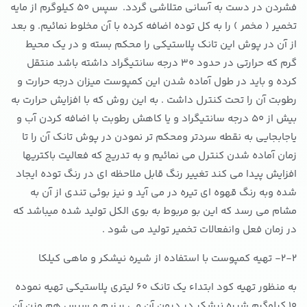
فشردن در دست به آسانی متلاشی گردد. سپس 50 کیلوگرم از مایه
تخمیر ( مخمر ) را به کل توده اضافه کرده با آن مخلوط نمائیم. و بعد
از آن در پوش این تانک پلاستیکی را محکم بسته و در یک محیط
گرم که حرارتی در حدود 30 درجه سانتیگراد داشته باشد منتقل
کرده و باید در طول آماده شدن این کمپوست میزان درجه حرارت و
رطوبت آن را تحت کنترل داشت . به این روش که با افزایش حرارت به
بیش از 50 درجه سانتیگراد و یا کاهش رطوبت با اضافه کردن آب و
یاجابجایی به نقطه سردتر ومحکم تر نمودن در پوش تانک آن را تا
زمان آماده شدن کنترل می نمائیم و به تدریج که فعالیت باکتریها
افزایش پیدا می کند تغییر رنگ قابل ملاحظه ای در رنگ توده ایجاد
شده وبه رنگ قهوه ای تیره در می آید و نیز بوئی تندی از آن به
مشام می رسد که این بو مربوط به بوی الکل تولید شده میباشد که
در زمان فعل وانفعالات تخمیر تولید می شود .
2-2- تهیه کمپوست با استفاده از شیره نیشکر و ماهی کیلکا
به منظور تهیه کود ابتداء یک تانک 60 لیتری پلاستیکی تهیه نموده
10 کیلوگرم شیره نیشکر در درون آن می ریزیم و سپس هم وزن آن