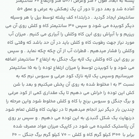
پشته به ابعاد طول 2 متر وعرض 50/1 متر وارتفاع 60 سانتیمتر
آماده شد و بعد دور تا دور آن یک زهکش به عرض و عمق 50
سانتیمتر ایجاد گردید . درابتداء کف پشته توسط بیل یا هر وسیله
دیگر کوبیده می شود و سپس 30 سانتیمتر کاه و کلش روی آن می
ریزیم و با آبپاش روی این کاه وکلش را آبیاری می کنیم . میزان آب
مورد نیاز جهت رطوبت کاه و کلش باید در آن حد باشد که وقتی کاه
وکلش را فشار میدهیم ، قطرات آب از آن چکه چکه نماید . و سپس
بر روی این کاه وکلش یک لایه برگ جنگل به ارتفاع 2 سانتیمتر اضافه
می شود و با کوبیدن توسط پا میزان ارتفاع توده را به 15 سانتیمتر
میرسانیم وسپس یک لایه نازک کود مرغی و سبوس نرم که به
نسبت 3 به 1 مخلوط شده به روی آن پخش میکنیم و بعد با شن
کش این توده را خراش می دهیم تا یک مقداری کمی از کود مرغی
و برگ جنگل و سبوس برنج با کاه و کلش مخلوط شود واین مرحله را
چندین بار دیگر نیز انجام میدهیم تا در نهایت کاه وکلش تمام شود
درنهایت یک شکل گنبدی به این توده می دهیم . و سپس بر روی
آن پلاستیک کشیده می شود در کاپیک میزان مواد مصرف شده
برابر با 300 کیلو گرم کاه و کلش – 70 کیلو گرم برگ جنگل – 20