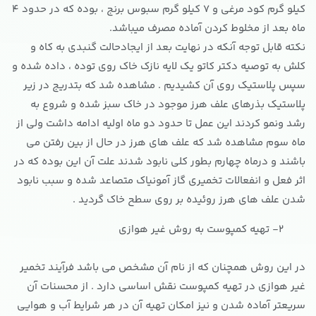
کیلو گرم کود مرغی و 7 کیلو گرم سبوس برنج ، بوده که در حدود 4
ماه بعد از مخلوط کردن آماده مصرف میباشد.
نکته قابل توجه آنکه در نهایت بعد از ایجادحالت گنبدی به کاه و
کلش به توصیه دکتر کاتو یک لایه نازک خاک روی توده ، داده شده و
سپس پلاستیک روی آن کشیدیم . مشاهده شد که بتدریج در زیر
پلاستیک بذرهای علف هرز موجود در خاک سبز شده و شروع به
رشد ونمو کردند این عمل تا حدود دو ماه اولیه ادامه داشت ولی از
ماه سوم مشاهده شد که علف های هرز در حال از بین رفتن می
باشند و درماه چهارم بطور کلی نابود شدند علت آن این بوده که در
اثر فعل و انفعالات تخمیری گاز آمونیاک متصاعد شده و سبب نابود
شدن علف های هرز روئیده بر روی سطح خاک گردید .
2- تهیه کمپوست به روش غیر هوازی
در این روش همچنان که از نام آن مشخص می باشد فرآیند تخمیر
غیر هوازی در تهیه کمپوست نقش اساسی دارد . از محسنات آن
سریعتر آماده شدن و نیز امکان تهیه آن در هر شرایط آب و هوایی