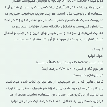
دولومیت (mgCo3 CaCo3). چنانچه با آزمایش کمپوست مقدار
منیزیم پائین باشد (در اثر آبیاری زیاد کمپوست و اسیدی شدن آن)
استفاده از دولومیت مؤثر است. هر چند ضریب آب‌شوئی منیزیم در
کمپوست نسبت به کلسیم کمتر است. هر دو عنصر Ca و Mg در ثبات
ساختمان کمپوست و تشکیل خاکدانه بسیار مؤثراند. منیزیم در
فعالیت آنزیم‌های سوخت و ساز هیدراتهای کربن و در جذب و انتقال
فسفر نقش دارد و مقدار مورد نیاز آن تا مقدار کلسیم است.
گروه 8:
مواد اولیه
کود اسب (9/0-2/1 درصد ازت) کاملاً پوسیده
هر نوع کاه و کلش (5/0-7/0 درصد ازت)
فرمول‌های کمپوست
فرمول‌هایی که در زیر می‌بینید، از نظر تجاری اثبات شده می‌باشند
و چنانچه در محل خود به یکی از اجزاء هر فرمول دسترسی ندارید،
می‌توانید از جایگزین‌های معادل آن استفاده نمایید. هدف از هر
فرمول، دست‌یابی به حداقل 5/1-7/1 درصد ازت در مراحل اولیه