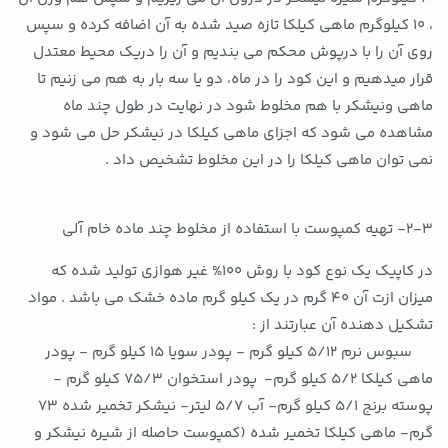
، 10 کیلوگرم ماهی کیلکا تازه صید شده به آن اضافه کرده و سپس
روی آن را با درپوش محکم می بندیم و آن را دریک محیط معتدل
قرار میدهیم و این کود را در ماه، دو یا سه بار به هم می زنیم تا
ماهی ونیشکر با هم مخلوط شود در نهایت در طول چند ماه
مشاهده می شود که اجزای ماهی کیلکا در نیشکر حل می شود و
نمی توان ماهی کیلکا را در این مخلوط تشخیص داد .
2-3- تهیه کمپوست با استفاده از مخلوط چند ماده خام آلی
در کاپیک یک نوع کود با روش 100% غیر هوازی تولید شده که
میزان ازت آن 40 گرم در یک کیلو گرم ماده خشک می باشد . مواد
تشکیل دهنده آن عبارتند از :
سبوس نرم 5/12 کیلو گرم - پودر سویا 15 کیلو گرم - پودر
ماهی کیلکا 5/2 کیلو گرم- پودر استخوان 75/3 کیلو گرم -
پوسته برنج 5/1 کیلو گرم- آب 5/7 لیتر- نیشکر تخمیر شده 73
گرم- ماهی کیلکا تخمیر شده (کمپوست حاصله از شیره نیشکر و