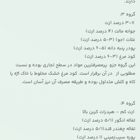
دارند.
گروه 3:
3-7 درصد ازت
جوانه مالت (4 درصد ازت)
غلات (جو) (3-5 درصد ازت)
پودر پنبه دانه (5-6 درصد ازت)
کود مرغ (3-6 درصد ازت)
این گروه جزو پرمصرفترین مواد در سطح تجاری بوده و نسبت
مطلوبی از در آن برقرار است. کود مرغ خشک مخلوط با خاک ارّه یا
کاه و کلش متداول بوده و طریقه‌ مصرف آن نیز آسان است.
گروه 4:
ازت کم – هیدرات کربن بالا
تفاله انگور (5/1 درصد ازت)
تفاله چغندر قند(5/1 درصد ازت)
پوره سیب‌زمینی (1 درصد ازت)