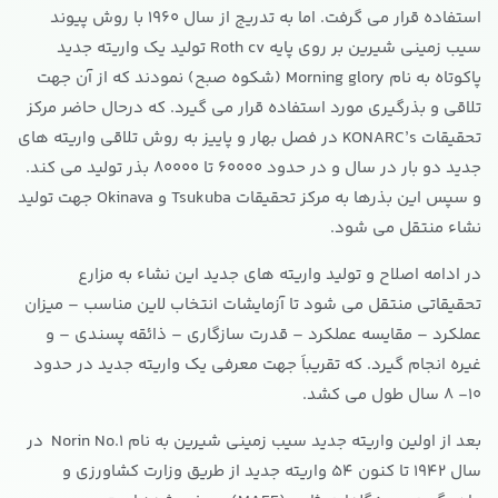
استفاده قرار می گرفت. اما به تدریج از سال 1960 با روش پیوند
سیب زمینی شیرین بر روی پایه Roth cv تولید یک واریته جدید
پاکوتاه به نام Morning glory (شکوه صبح) نمودند که از آن جهت
تلاقی و بذرگیری مورد استفاده قرار می گیرد. که درحال حاضر مرکز
تحقیقات KONARC’s در فصل بهار و پاییز به روش تلاقی واریته های
جدید دو بار در سال و در حدود 60000 تا 80000 بذر تولید می کند.
و سپس این بذرها به مرکز تحقیقات Tsukuba و Okinava جهت تولید
نشاء منتقل می شود.
در ادامه اصلاح و تولید واریته های جدید این نشاء به مزارع
تحقیقاتی منتقل می شود تا آزمایشات انتخاب لاین مناسب – میزان
عملکرد – مقایسه عملکرد – قدرت سازگاری – ذائقه پسندی – و
غیره انجام گیرد. که تقریباَ جهت معرفی یک واریته جدید در حدود
10- 8 سال طول می کشد.
بعد از اولین واریته جدید سیب زمینی شیرین به نام Norin No.1 در
سال 1942 تا کنون 54 واریته جدید از طریق وزارت کشاورزی و