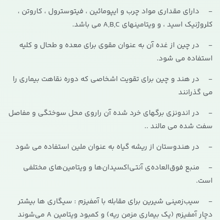
- دارای مقداری مواد چرب و ایپومائین ، فیتوسترول ، کاروتن ،
کلروژنیک اسید ، و ویتامینهای A,B,C می باشد.
- در چین از غده آن به عنوان مقوی برای معده و طحال و کلیه
استفاده می شود.
- در هند و چین برای تقویت اشخاصی که دوره نقاهت بیماری را
می گذرانند
- در اندونزی برگهای خرد شده آن راروی محل سوختگی و مفاصل
سفت شده می مالند ..
- در هندوستان از ریشه گیاه به عنوان ملین استفاده می شود
- منبع فوق‌العاده‌ی آنتی‌اکسیدان‌ها و ویتامین‌های مختلفی
است.
- سیب‌زمینی شیرین برای مقابله با آمفیزم : سیگاری ها بیشتر
دچار آمفیزم (یک بیماری مزمن ریه) و کمبود ویتامین A می‌شوند