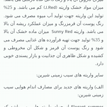
(J.Red)
میزان مواد خشک واریته
کم می باشد. و 25%
تولید این واریته جهت تولید آب میوه مصرف می شود.
رنگ پوست آن قرمزرنگ و میزان عملکرد ریشه آن بالا
Sunny Red
می باشد. واریته
میزان ماده خشک آن بالا
و 35% تولید جهت تهیه فرآورده های غذایی مصرف می
شود و رنگ پوست آن قرمز و شکل آن مخروطی و
کشیده و شکل ظاهری آن جذابیت و بازار پسندی خوبی
دارد.
:
سایر واریته های سیب زمینی شیرین
الف) واریته های جدید برای مصارف اندام هوایی سیب
:
زمینی شیرین
از جمله واریته هایی می باشد که