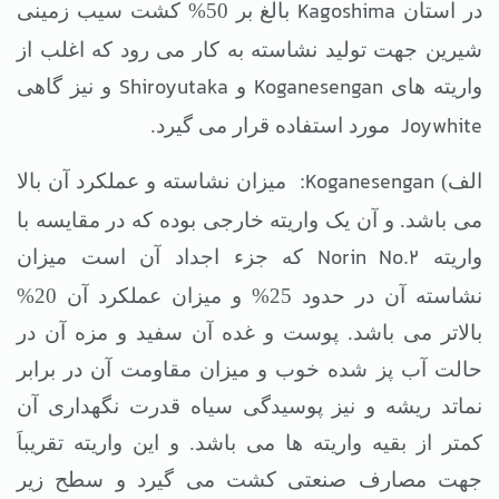
Kagoshima
در استان
بالغ بر 50% کشت سیب زمینی
شیرین جهت تولید نشاسته به کار می رود که اغلب از
Shiroyutaka
Koganesengan
واریته های
و
و نیز گاهی
Joywhite
مورد استفاده قرار می گیرد.
Koganesengan
الف)
:
میزان نشاسته و عملکرد آن بالا
می باشد. و آن یک واریته خارجی بوده که در مقایسه با
Norin No.2
واریته
که جزء اجداد آن است میزان
نشاسته آن در حدود 25% و میزان عملکرد آن 20%
بالاتر می باشد. پوست و غده آن سفید و مزه آن در
حالت آب پز شده خوب و میزان مقاومت آن در برابر
نماتد ریشه و نیز پوسیدگی سیاه قدرت نگهداری آن
کمتر از بقیه واریته ها می باشد. و این واریته تقریباَ
جهت مصارف صنعتی کشت می گیرد و سطح زیر