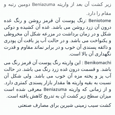
Beniazuma
زیر کشت آن بعد از واریته
دومین رتبه و
مقام را دارد.
Beniotome
:رنگ پوست آن قرمز روشن و رنگ غده
درون آن زرد روشن می باشد. غده آن کشیده و دوکی
شکل و در زمان برداشت در مزرعه شکل آن مخروطی
و یکنواخت می باشد. و در حالت آب پز بافت آن پودری
و ذائقه پسندی آن خوب و در برابر نماتد مقاوم و قدرت
نگهداری آن بالا است.
Benikomachi
: این واریته رنگ پوست آن قرمز رنگ می
باشد. و قسمت درون غده زرد رنگ می باشد. در حالت
آب پز و پخته مزه آن خوب می باشد. ولی شکل آن
نسبت به بقیه واریته ها مقدار بازار پسندی کمتری دارد.
Beniazuma
و از زمانی که واریته
معرفی شده است
میزان سطح زیر کشت آن به تدریج کاهش یافته است.
کشت سیب زمینی شیرین برای مصارف صنعتی