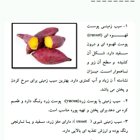
--------