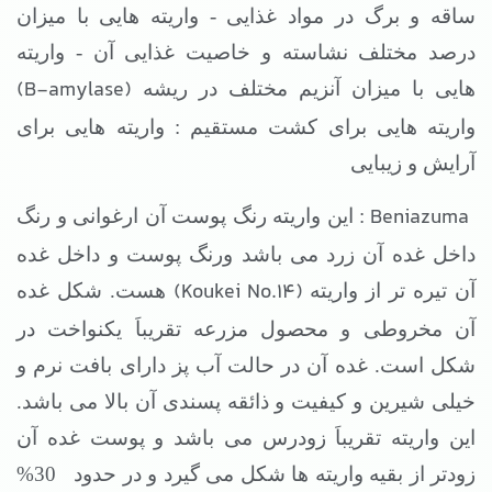
ساقه و برگ در مواد غذایی - واریته هایی با میزان
درصد مختلف نشاسته و خاصیت غذایی آن - واریته
(B-amylase)
هایی با میزان آنزیم مختلف در ریشه
واریته هایی برای کشت مستقیم : واریته هایی برای
آرایش و زیبایی
Beniazuma
: این واریته رنگ پوست آن ارغوانی و رنگ
داخل غده آن زرد می باشد ورنگ پوست و داخل غده
(Koukei No.14)
آن تیره تر از واریته
هست. شکل غده
آن مخروطی و محصول مزرعه تقریباَ یکنواخت در
شکل است. غده آن در حالت آب پز دارای بافت نرم و
خیلی شیرین و کیفیت و ذائقه پسندی آن بالا می باشد.
این واریته تقریباَ زودرس می باشد و پوست غده آن
زودتر از بقیه واریته ها شکل می گیرد و در حدود
30%