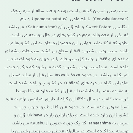
سیب زمینی شیرین گیاهی است رونده و چند ساله از تیره پیچک
(Convalvulanceae) با نام علمی (Ipomoea batatus) و نام
انگلیسی Sweet Potato و نام ژاپنی آن (Satusuma imo) می باشد.
که یکی از محصولات مهم در کشورهای در حال توسعه می باشد.
بطوریکه 98% تولید جهانی این محصول متعلق به این کشورها می
باشد. سیب زمینی شیرین 19% از سطح زیر کشت سبزیجات ریشه ای
و غده ای و 22% از تولید کل سبزیجات را در جهان به خود اختصاص
داده است. مبدأ سیب زمینی شیرین گفته می شود که مرکز و جنوب
آمریکا می باشد. در حدود 8000 تا 10000 سال قبل از میلاد فسیل
های این گیاه در دره های (Chilca) در کشور پرو یافت شده است.
به عقیده بعضی از دانشمندان قبل از کشف قاره آمریکا توسط
کریستف کلمب در سال 1492 این گیاه از طریق اقیانوس آرام به قاره
آسیا معرفی شده است. در حدود قرن 16 از طریق جنوب چین به
کشور ژاپن وارد شده است. و برای اولین بار در Okinava ژاپن و
سپس به Tangashima که یک جزیره جنوبی از Kyushu می باشد،
توسعه پیدا کرده است. در سال­های قحطی سیب زمینی شیرین با